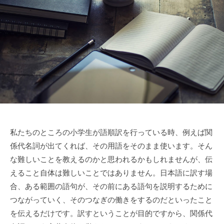
、
k
音
i
声
と
独
自
の
語
順
訳
を
私たちのところの小学生が語順訳を行っている時、例えば関
柱
係代名詞が出てくれば、その用語をそのまま使います。そん
に
な難しいことを教えるのかと思われるかもしれませんが、伝
「
えること自体は難しいことではありません。日本語に訳す場
日
合、ある範囲の語句が、その前にある語句を説明するために
英
つながっていく、そのつなぎの働きをするのだといったこと
の
を伝えるだけです。訳すということが目的ですから、関係代
差