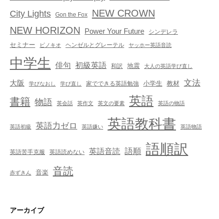
NEW CROWN
City Lights
Gon the Fox
NEW HORIZON
Power Your Future
シンデレラ
セミナー
ヘンゼルとグレーテル
ピノキオ
ヤッホー英語音読
中学生
俳句
初級英語
地震
和訳
大人の英語学び直し
文法
大阪
小学生
教材
家でできる英語勉強
学びなおし
学び直し
英語
書籍
物語
英会話
英作文
英文の要素
英語の物語
英語教科書
英語力ゼロ
英語初級
英語嫌い
英語物語
語順訳
英語音読
語順
英語苦手克服
英語読めない
音読
音楽
赤ずきん
アーカイブ