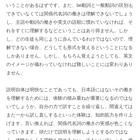
教
いうことがあるはずです。また、be動詞と一般動詞の区別も
育
できていなくては関係代名詞の働きは理解できないでしょう
法
し、主語や動詞の働きや英文の語順に慣れていなければ、そ
＞
れをすぐに理解するなどということはあり得ません。しか
で
し、どの生徒も同じように歩んでいるわけではないので、理
、
解できない場合、どうしても形式を覚えるということになる
英
しかありません。しかし、もちろん覚えようとしても、英文
語
のイメージが備わっていなければ難しいことには変わりあり
が
ません。
わ
か
る
説明自体は明快なことであっても、日本語にはないその働き
・
を理解するためには、体験の積み重ねが重要になるのではな
使
いでしょうか。自分の力で訳すことを繰り返し、間違えては
え
また一から訳し直しするといった体験は、知的筋力を作り上
る
げます。言い換えれば、関係代名詞の働きの実感が色こくな
小
っていきます。頭だけで説明を理解しようとするのではな
学