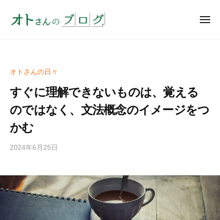
オ
ー
コ
ト
ン
メ
さ
ニ
テ
ん
ュ
オ
実
ー
ン
の
ト
績
ブ
ツ
約
さ
ロ
へ
オトさんの日々
4
ん
グ
ス
0
すぐに理解できないものは、覚える
の
キ
余
ブ
のではなく、文法概念のイメージをつ
ッ
年
ロ
の
かむ
プ
グ
コ
2024年6月25日
b
ア
y
英
o
語
t
教
o
室
z
は
u