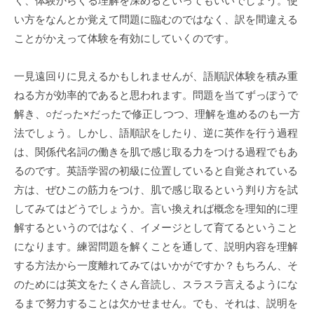
く、体験からくる理解を深めるといってもいいでしょう。使
生
い方をなんとか覚えて問題に臨むのではなく、訳を間違える
・
ことがかえって体験を有効にしていくのです。
中
学
一見遠回りに見えるかもしれませんが、語順訳体験を積み重
生
ねる方が効率的であると思われます。問題を当てずっぽうで
・
解き、○だった×だったで修正しつつ、理解を進めるのも一方
高
校
法でしょう。しかし、語順訳をしたり、逆に英作を行う過程
生
は、関係代名詞の働きを肌で感じ取る力をつける過程でもあ
を
るのです。英語学習の初級に位置していると自覚されている
育
方は、ぜひこの筋力をつけ、肌で感じ取るという判り方を試
て
してみてはどうでしょうか。言い換えれば概念を理知的に理
て
解するというのではなく、イメージとして育てるということ
き
になります。練習問題を解くことを通して、説明内容を理解
ま
する方法から一度離れてみてはいかがですか？もちろん、そ
し
のためには英文をたくさん音読し、スラスラ言えるようにな
た
るまで努力することは欠かせません。でも、それは、説明を
。