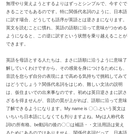
無理やり覚えようとするよりはずっとシンプルで、今すぐで
大
きることでもあるのです。特に関係代名詞のように、日本語
学
受
に訳す場合、どうしても語序が英語とは逆さまになります。
験
英文を読むことに慣れ、英語の語順に沿って意味がつかめる
や
ようになると、この逆に訳すという状態を乗り越えることが
英
できます。
語
論
英語を母語とする人たちは、まさに語順に沿うように意味了
文
解していくわけですから、その感覚を身につけるためにも、
も
音読を怠らず自分の表現にまで高める気持ちで挑戦してみて
余
はどうでしょう？関係代名詞をはじめ、難しい文法の説明
裕
は、仮住まいでの出来事なのです。初めは英日逆さまに訳さ
の
ざるを得ませんが、音読の質が上がれば、語順に沿って意味
英
了解できるようになります。My name is 〇〇.という英文は
語
いちいち日本語にしなくても判りますよね。Myは人称代名
力
、
詞Iの所有格。be動詞の後の〇〇は補語・・文法用語は覚え
そ
るためにあるのではありません。関係代名詞だって、日本語