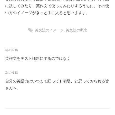
の
に訳してみたり、英作文で使ってみたりするうちに、その使
秘
い方のイメージがきっと手に入ると思いますよ。
密
を
公
英文法のイメージ
,
英文法の概念
開
！
投
前の投稿
稿
英作文をテスト課題にするのではなく
ナ
ビ
次の投稿
ゲ
自分の英語力はいつまで経っても初級、と思っておられる皆
ー
さんへ。
シ
ョ
ン