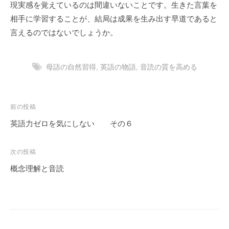
現実感を覚えているのは間違いないことです。生きた言葉を
生
相手に学習することが、結局は成果を生み出す早道であると
・
中
言えるのではないでしょうか。
学
生
母語の自然習得
,
英語の物語
,
音読の質を高める
・
高
校
投
前の投稿
生
稿
を
英語力ゼロを気にしない その６
育
ナ
て
ビ
次の投稿
て
ゲ
概念理解と音読
き
ー
ま
シ
し
ョ
た
ン
。