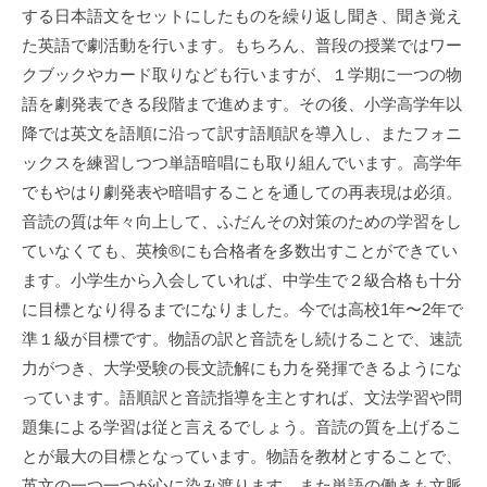
異
する日本語文をセットにしたものを繰り返し聞き、聞き覚え
」
た英語で劇活動を行います。もちろん、普段の授業ではワー
を
クブックやカード取りなども行いますが、１学期に一つの物
し
語を劇発表できる段階まで進めます。その後、小学高学年以
っ
降では英文を語順に沿って訳す語順訳を導入し、またフォニ
か
ックスを練習しつつ単語暗唱にも取り組んでいます。高学年
り
でもやはり劇発表や暗唱することを通しての再表現は必須。
認
音読の質は年々向上して、ふだんその対策のための学習をし
識
ていなくても、英検®︎にも合格者を多数出すことができてい
さ
ます。小学生から入会していれば、中学生で２級合格も十分
せ
る
に目標となり得るまでになりました。今では高校1年〜2年で
＜
準１級が目標です。物語の訳と音読をし続けることで、速読
コ
力がつき、大学受験の長文読解にも力を発揮できるようにな
ア
っています。語順訳と音読指導を主とすれば、文法学習や問
式
題集による学習は従と言えるでしょう。音読の質を上げるこ
英
とが最大の目標となっています。物語を教材とすることで、
語
英文の一つ一つが心に染み渡ります。また単語の働きも文脈