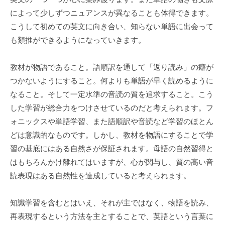
教
によって少しずつニュアンスが異なることも体得できます。
育
こうして初めての英文に向き合い、知らない単語に出会って
法
も類推ができるようになっていきます。
＞
で
教材が物語であること。語順訳を通して「返り読み」の癖が
、
つかないようにすること。何よりも単語が早く読めるように
英
語
なること。そして一定水準の音読の質を追求すること。こう
が
した学習が総合力をつけさせているのだと考えられます。フ
わ
ォニックスや単語学習、また語順訳や音読など学習のほとん
か
どは意識的なものです。しかし、教材を物語にすることで学
る
習の基底にはある自然さが保証されます。母語の自然習得と
・
はもちろんかけ離れてはいますが、心が関与し、質の高い音
使
読表現はある自然性を達成していると考えられます。
え
る
知識学習を含むとはいえ、それが主ではなく、物語を読み、
小
再表現するという方法を主とすることで、英語という言葉に
学