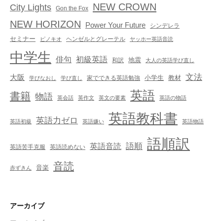
NEW CROWN
City Lights
Gon the Fox
NEW HORIZON
Power Your Future
シンデレラ
セミナー
ヘンゼルとグレーテル
ピノキオ
ヤッホー英語音読
中学生
俳句
初級英語
地震
和訳
大人の英語学び直し
文法
大阪
小学生
教材
家でできる英語勉強
学びなおし
学び直し
英語
書籍
物語
英会話
英作文
英文の要素
英語の物語
英語教科書
英語力ゼロ
英語初級
英語嫌い
英語物語
語順訳
英語音読
語順
英語苦手克服
英語読めない
音読
音楽
赤ずきん
アーカイブ