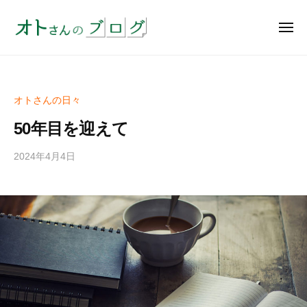
オ
ー
コ
ト
ン
メ
さ
ニ
テ
ん
ュ
オ
実
ー
ン
の
ト
績
ブ
ツ
約
さ
ロ
へ
オトさんの日々
4
ん
グ
ス
0
50年目を迎えて
の
キ
余
ブ
ッ
年
2024年4月4日
b
ロ
y
の
プ
グ
a
コ
d
ア
m
英
i
語
n
教
室
は