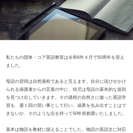
、
音
声
と
独
自
の
語
私たちの団体・コア英語教室は令和6年４月で50周年を迎え
順
ました。
訳
を
母語の習得は自然過程であると言えます。自分に浴びせかけ
柱
られる保護者からの言葉の中に、幼児は母語の基本的な規則
に
を見つけ出していきます。その過程の自然さに倣った英語学
「
習を、週１回の習い事として行い、成果を生み出すことはで
日
きないか、そのような志を持って50年前創業いたしました。
英
の
差
基本は物語を教材に据えることでした。物語の英語文に対応