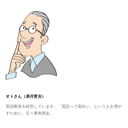
大
学
受
験
や
英
語
論
文
も
余
裕
の
オトさん（弟月哲夫）
英
語
英語教室を経営しています。「英語って面白い」という人を増や
力
すために、日々東奔西走。
、
そ