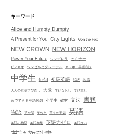
キーワード
Alice and Humpty Dumpty
City Lights
A Present for You
Gon the Fox
NEW CROWN
NEW HORIZON
Power Your Future
セミナー
シンデレラ
ヘンゼルとグレーテル
ピノキオ
ヤッホー英語音読
中学生
俳句
初級英語
地震
和訳
大阪
大人の英語学び直し
学びなおし
学び直し
書籍
文法
小学生
教材
家でできる英語勉強
英語
物語
英会話
英作文
英文の要素
英語力ゼロ
英語の物語
英語初級
英語嫌い