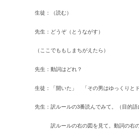
の
秘
生徒：（読む）
密
を
先生：どうぞ（とうながす）
公
開
（ここでももしまちがえたら）
！
先生：動詞はどれ？
生徒：「開いた」 「その男はゆっくりと
先生：訳ルールの3番読んでみて。（目的語
訳ルールの右の図を見て。動詞の右の