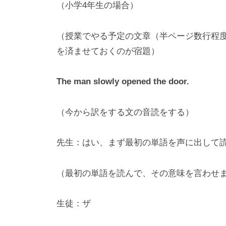
（小学4年生の場合）
「
日
（授業でやる予定の文章（半ページ数行程度
英
の
を済ませておくのが宿題）
差
異
The man slowly opened the door.
」
を
（今から訳をする文の音読をする）
し
っ
先生：はい、まず最初の単語を声に出して
か
り
（最初の単語を読んで、その意味を言わせ
認
識
生徒：ザ
さ