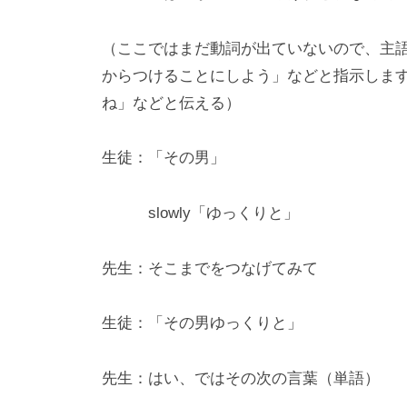
が
わ
（ここではまだ動詞が出ていないので、主
か
からつけることにしよう」などと指示しま
る
ね」などと伝える）
・
使
生徒：「その男」
え
る
slowly「ゆっくりと」
小
学
先生：そこまでをつなげてみて
生
・
生徒：「その男ゆっくりと」
中
学
先生：はい、ではその次の言葉（単語）
生