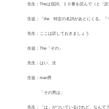
せ
先生：Theは冠詞。１０番を読んで（と「
る
＜
生徒：「the 特定の名詞があとにくる。
コ
ア
先生：ここは訳しておきましょう
式
英
生徒：The「その」
語
教
先生：はい、次
育
法
＞
生徒：man男
で
、
「その男は」
英
語
先生：「は」がついているけれど、なんで