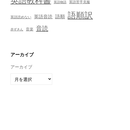
英語教科書
英語苦手克服
英語物語
語順訳
英語音読
語順
英語読めない
音読
音楽
赤ずきん
アーカイブ
アーカイブ