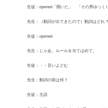
・
生徒：opened「開いた」 「その男ゆっ
高
校
先生：（動詞が出てきたので）動詞はどれ
生
を
育
生徒：opened
て
て
先生：じゃあ、ルールを当てはめて。
き
ま
生徒：・・言いよどむ
し
た
先生：動詞の前は何？
。
大
生徒：主語
学
受