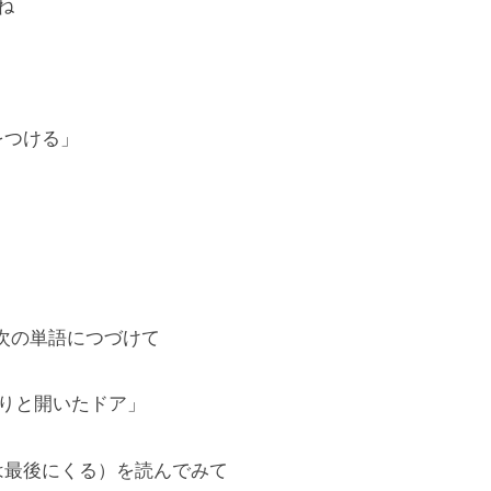
ね
をつける」
、次の単語につづけて
っくりと開いたドア」
は最後にくる）を読んでみて