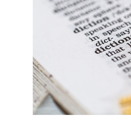
n
室
は
、
音
声
と
独
自
の
語
順
訳
を
柱
に