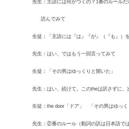
先生：主語には何がつくの？1番のルールだ
験
や
読んでみて
英
語
生徒：「主語には『は』『が』（『も』）
論
文
先生：はい、ではもう一回言ってみて
も
余
生徒：「その男はゆっくりと開いた」
裕
の
先生：はい、続けて。このtheは訳さずに
英
語
力
生徒：the door「ドア」 「その男はゆ
、
そ
先生：②番のルール（動詞の訳は日本語で