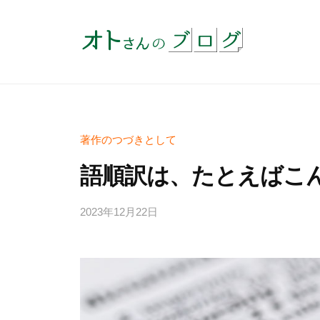
コ
ト
ン
さ
テ
ん
オ
実
ン
の
績
ト
ツ
ブ
約
さ
へ
ロ
4
グ
ス
ん
著作のつづきとして
0
キ
の
語順訳は、たとえばこ
余
ッ
ブ
年
プ
ロ
2023年12月22日
b
の
y
グ
コ
a
ア
d
英
m
語
i
教